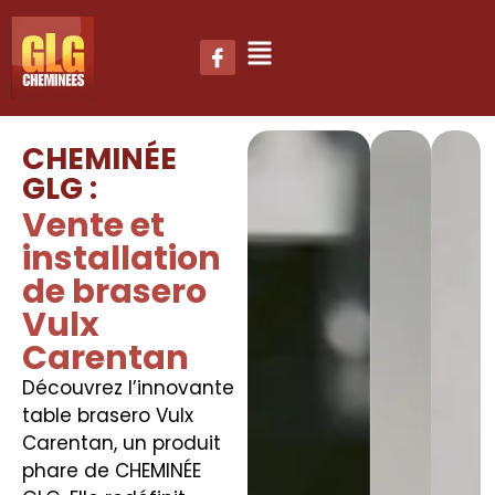
CHEMINÉE
GLG :
Vente et
installation
de brasero
Vulx
Carentan
Découvrez l’innovante
table brasero Vulx
Carentan, un produit
phare de CHEMINÉE