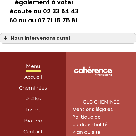
également à voter
écoute au 02 33 54 43
60 ou au 07 71 15 75 81.
Nous intervenons aussi
Brasero Vulx
Brasero Vulx Saint-Hilaire-Petitville
Brasero Vulx Bayeux 14
Brasero Vulx Carentan
Brasero Vulx Coutances
Menu
Brasero Vulx Isigny-sur-Mer
Brasero Vulx La Haye-du-Puits
Accueil
Brasero Vulx Saint-Lô
Brasero Vulx Saint-Sauveur-le-Vicomte
Brasero Vulx Sainte-Mère-Église
Cheminées
Brasero Vulx Valognes
Poêles
GLG CHEMINÉE
Mentions légales
Insert
Politique de
Brasero
confidentialité
Contact
Plan du site