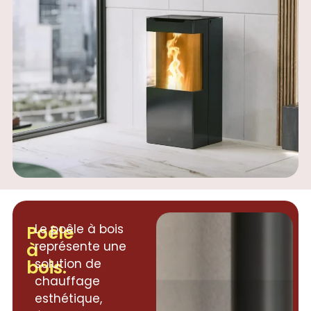
Poêle
Le poêle à bois
à
représente une
bois.
solution de
chauffage
esthétique,