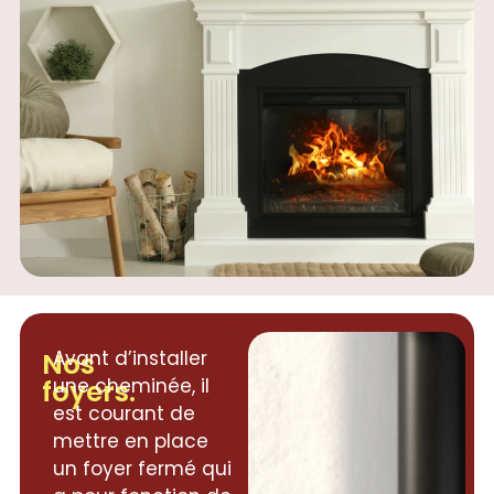
Nos
Avant d’installer
foyers.
une cheminée, il
est courant de
mettre en place
un foyer fermé qui