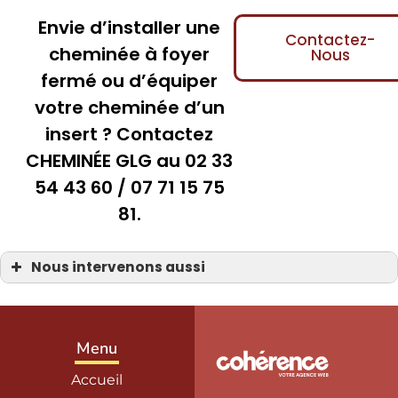
Envie d’installer une
Contactez-
cheminée à foyer
Nous
fermé ou d’équiper
votre cheminée d’un
insert ? Contactez
CHEMINÉE GLG au 02 33
54 43 60 / 07 71 15 75
81.
Nous intervenons aussi
Cheminée Insert
Cheminée Insert à la Manche 50
Cheminée Insert Bayeux 14
Cheminée Insert Carentan
Cheminée Insert Coutances
Menu
Cheminée Insert Isigny-sur-Mer
Cheminée Insert La Haye-du-Puits
Accueil
Cheminée Insert Saint-Hilaire-Petitville
Cheminée Insert Saint-Lô