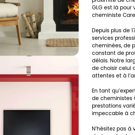
proximité de che
GLG est là pour
cheministe Care
Depuis plus de 1
services profess
cheminées, de p
constant de pro
délais. Notre l
de choisir celui
attentes et à l
En tant qu’expert
de cheministes 
prestations vari
impeccable à ch
N’hésitez pas à 