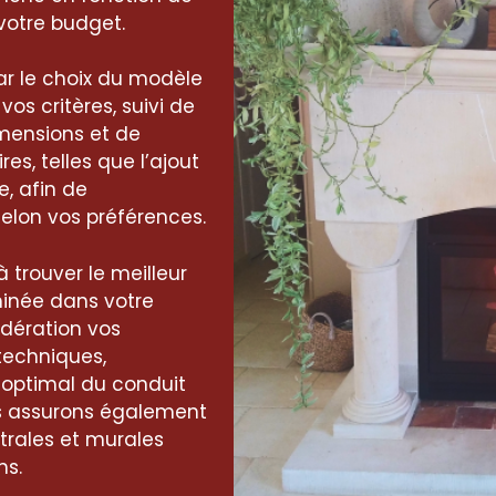
votre budget.
 le choix du modèle
s critères, suivi de
imensions et de
s, telles que l’ajout
, afin de
elon vos préférences.
 trouver le meilleur
inée dans votre
idération vos
techniques,
optimal du conduit
us assurons également
trales et murales
ns.