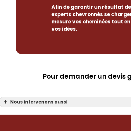
Afin de garantir un résultat d
experts chevronnés se chargen
mesure vos cheminées tout en
vos idées.
Pour demander un devis gr
Nous intervenons aussi
Cheministe
Cheministe à la Manche 50
Cheministe Bayeux 14
Cheministe Carentan
Cheministe Coutances