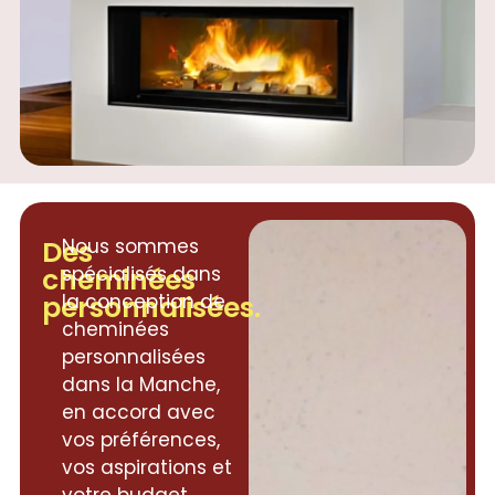
Des
Nous sommes
cheminées
spécialisés dans
personnalisées.
la conception de
cheminées
personnalisées
dans la Manche,
en accord avec
vos préférences,
vos aspirations et