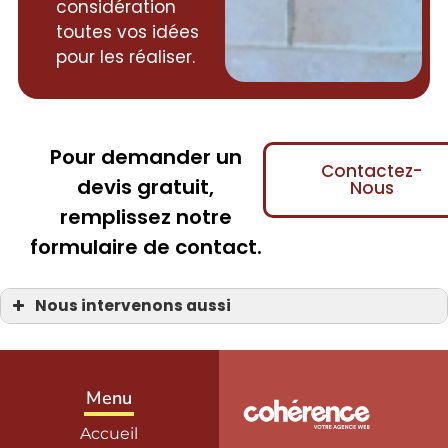
considération
toutes vos idées
pour les réaliser.
Pour demander un
Contactez-
devis gratuit,
Nous
remplissez notre
formulaire de contact.
Nous intervenons aussi
Cheministe
Cheministe à la Manche 50
Cheministe Bayeux 14
Cheministe Carentan
Cheministe Coutances
Menu
Cheministe Isigny-sur-Mer
Cheministe La Haye-du-Puits
Accueil
Cheministe Saint-Hilaire-Petitville