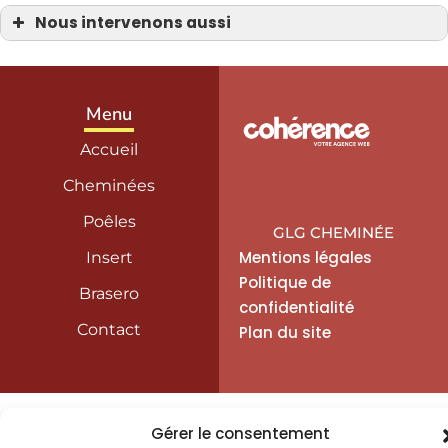
Nous intervenons aussi
Poêle à granulés
Poêle à granulés à la Manche 50
Poêle à granulés Bayeux 14
Poêle à granulés Carentan
Poêle à granulés Coutances
Menu
Poêle à granulés Isigny-sur-Mer
Poêle à granulés La Haye-du-Puits
Accueil
Poêle à granulés Saint-Hilaire-Petitville
Poêle à granulés Saint-Lô
Poêle à granulés Saint-Sauveur-le-Vicomte
Cheminées
Poêle à granulés Sainte-Mère-Église
Poêle à granulés Valognes
Poêles
GLG CHEMINÉE
Mentions légales
Insert
Politique de
Brasero
confidentialité
Contact
Plan du site
Gérer le consentement