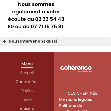
Nous sommes
également à voter
écoute au 02 33 54 43
60 ou au 07 71 15 75 81.
Nous intervenons aussi
Poêle à granulés
Poêle à granulés à la Manche 50
Poêle à granulés Bayeux 14
Poêle à granulés Carentan
Poêle à granulés Coutances
Menu
Poêle à granulés Isigny-sur-Mer
Poêle à granulés La Haye-du-Puits
Accueil
Poêle à granulés Saint-Hilaire-Petitville
Poêle à granulés Saint-Lô
Poêle à granulés Saint-Sauveur-le-Vicomte
Cheminées
Poêle à granulés Sainte-Mère-Église
Poêle à granulés Valognes
Poêles
GLG CHEMINÉE
Mentions légales
Insert
Politique de
Brasero