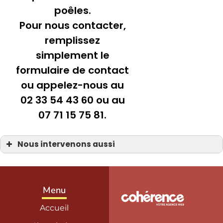
poêles.
Pour nous contacter,
remplissez
simplement le
formulaire de contact
ou appelez-nous au
02 33 54 43 60 ou au
07 71 15 75 81.
Nous intervenons aussi
Poêle à bois
Poêle à bois à la Manche 50
Poêle à bois Bayeux 14
Poêle à bois Carentan
Poêle à bois Coutances
Menu
Poêle à bois Isigny-sur-Mer
Poêle à bois La Haye-du-Puits
Accueil
Poêle à bois Saint-Hilaire-Petitville
Poêle à bois Saint-Lô