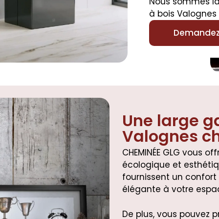
Nous sommes là 
à bois Valognes 
Demandez 
Une large g
Valognes ch
CHEMINÉE GLG vous off
écologique et esthétiq
fournissent un confort
élégante à votre espac
De plus, vous pouvez p