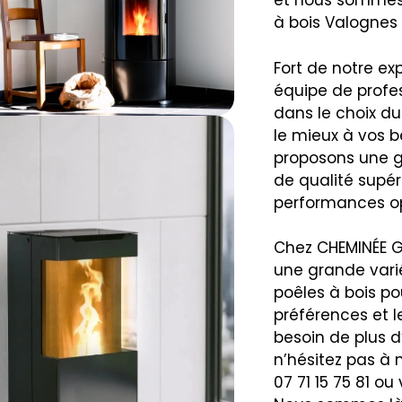
et nous sommes l
à bois Valognes 
Fort de notre ex
équipe de profes
dans le choix du
le mieux à vos b
proposons une 
de qualité supér
performances op
Chez CHEMINÉE G
une grande vari
poêles à bois po
préférences et l
besoin de plus d
n’hésitez pas à 
07 71 15 75 81 ou