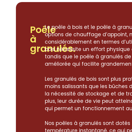
Poêle
Le poêle à bois et le poêle à gran
options de chauffage d’appoint, ma
à
considérablement en termes d’util
granulés.
bois nécessite un effort physique 
tandis que le poêle à granulés de
améliorée qui facilite grandement l
Les granulés de bois sont plus pr
moins salissants que les bûches d
la nécessité de stockage et de tra
plus, leur durée de vie peut attein
qui permet un fonctionnement a
Nos poêles à granulés sont dotés 
température instantané, ce qui p