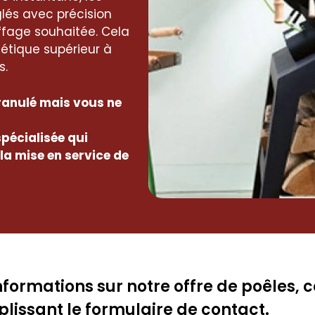
lés avec précision
ffage souhaitée. Cela
étique supérieur à
s.
granulé mais vous ne
pécialisée qui
t la mise en service de
formations sur notre offre de poêles, 
lissant le formulaire de contact.