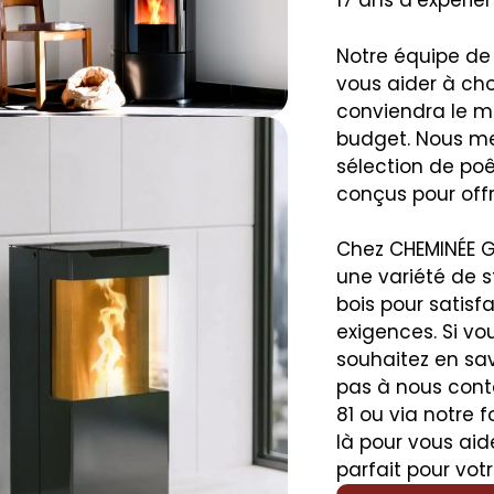
17 ans d’expéri
Notre équipe de 
vous aider à choi
conviendra le mi
budget. Nous me
sélection de poê
conçus pour off
Chez CHEMINÉE G
une variété de 
bois pour satisfa
exigences. Si vo
souhaitez en savo
pas à nous conta
81 ou via notre
là pour vous aid
parfait pour vot